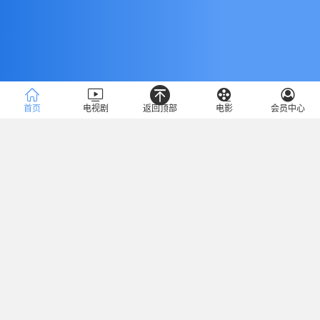
首页
电视剧
返回顶部
电影
会员中心
类型
冒险
热血
搞笑
少女
恋爱
魔幻
推理
神魔
竞技
全部
地区
中国
港台
日韩
欧美
大陆
香港
台湾
美国
韩国
日本
年份
2024
2023
2022
2021
2020
2019
2018
2017
2016
2