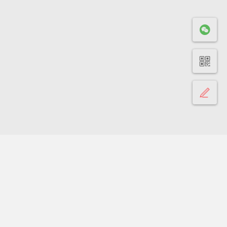
共有
“1”
条内容
,当前第
“1”
页