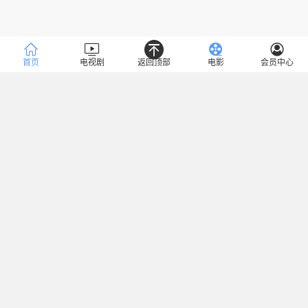
首页
电视剧
返回顶部
电影
会员中心
类型
全部
魔幻
言情
罪案
冒险
灾难