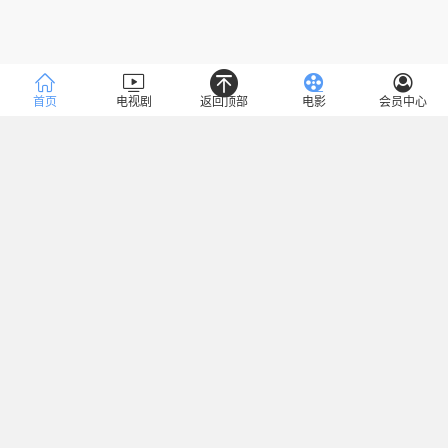
首页
电视剧
返回顶部
电影
会员中心
类型
全部
魔幻
言情
罪案
冒险
灾难